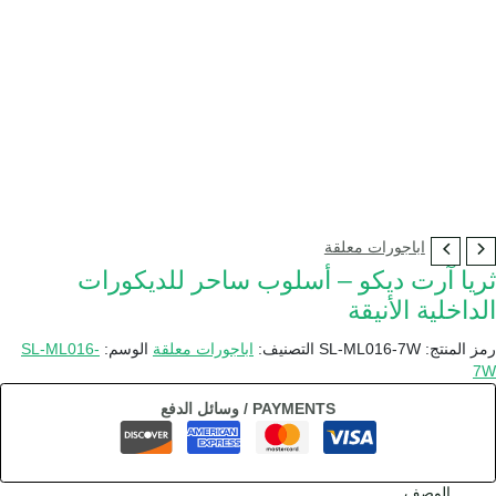
اباجورات معلقة
ثريا آرت ديكو – أسلوب ساحر للديكورات
الداخلية الأنيقة
رمز المنتج:
SL-ML016-7W
التصنيف:
اباجورات معلقة
الوسم:
SL-ML016-
7W
PAYMENTS / وسائل الدفع
الوصف